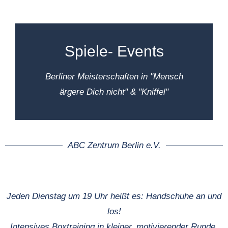
Hier findest du Infos zu den
Laufveranstaltungen, die der ABC
Zentrum Berlin e.V. ausrichtet.
Spiele- Events
MEHR INFOS
Berliner Meisterschaften in "Mensch
ärgere Dich nicht" & "Kniffel"
Hier findest du Infos zu allen
ABC Zentrum Berlin e.V.
Meisterschaften, die der ABC gemeinsam
mit Schmidt-Spiele organisiert.
Jeden
Dienstag um 19 Uhr heißt es: Handschuhe an und
MEHR INFOS
los!
Intensives Boxtraining in kleiner, motivierender Runde.