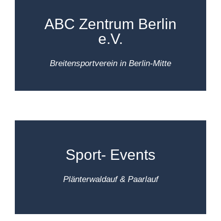
ABC Zentrum Berlin
e.V.
Breitensportverein in Berlin-Mitte
Hier findest du Infos zu Trainingsgruppen
und- zeiten, Sportstätten und den Trainer:
innen des Vereins
Sport- Events
MEHR INFOS
Plänterwaldauf & Paarlauf