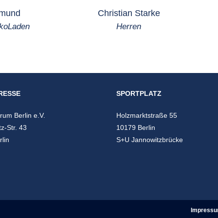
gmund
Christian Starke
okoLaden
Herren
RESSE
SPORTPLATZ
um Berlin e.V.
Holzmarktstraße 55
tz-Str. 43
10179 Berlin
lin
S+U Jannowitzbrücke
Impress